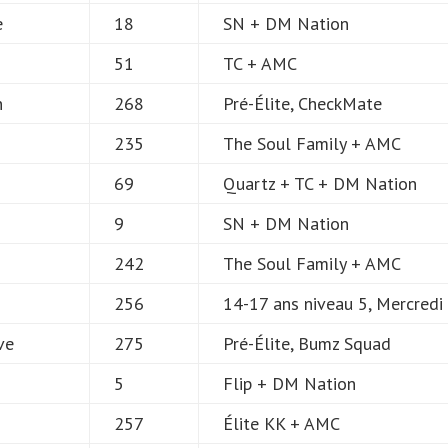
e
18
SN + DM Nation
51
TC + AMC
n
268
Pré-Élite, CheckMate
235
The Soul Family + AMC
69
Quartz + TC + DM Nation
9
SN + DM Nation
242
The Soul Family + AMC
256
14-17 ans niveau 5, Mercredi
ve
275
Pré-Élite, Bumz Squad
5
Flip + DM Nation
e
257
Élite KK + AMC