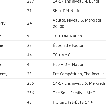
297
14-17 ans niveau 4, Lundi
21
SN + DM Nation
Adulte, Niveau 3, Mercredi
erry
24
20h00
e
50
TC + DM Nation
ie
27
Élite, Elle Factor
44
TC + AMC
e
4
Flip + DM Nation
oemy
281
Pré-Compétition, The Recruit
255
14-17 ans niveau 5, Mercredi
236
The Soul Family + AMC
42
Fly Girl, Pré-Élite 17 +