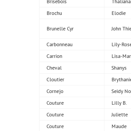
Brisebois
Thaliana
Brochu
Elodie
Brunelle Cyr
John Thi
Carbonneau
Lily-Ros
Carrion
Lisa-Mar
Cheval
Shanys
Cloutier
Brythani
Cornejo
Seidy N
Couture
Lilly B.
Couture
Juliette
Couture
Maude