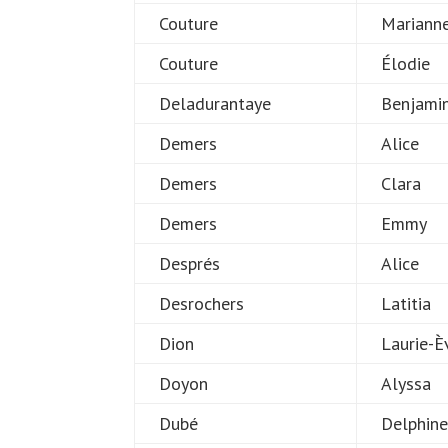
Couture
Mariann
Couture
Élodie
Deladurantaye
Benjami
Demers
Alice
Demers
Clara
Demers
Emmy
Després
Alice
Desrochers
Latitia
Dion
Laurie-È
Doyon
Alyssa
Dubé
Delphin