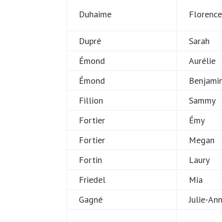
Duhaime
Florenc
Dupré
Sarah
Émond
Aurélie
Émond
Benjami
Fillion
Sammy
Fortier
Émy
Fortier
Megan
Fortin
Laury
Friedel
Mia
Gagné
Julie-An